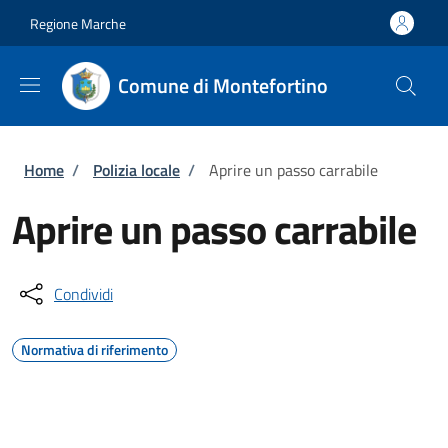
Salta al contenuto principale
Skip to footer content
Regione Marche
Comune di Montefortino
Briciole di pane
Home
/
Polizia locale
/
Aprire un passo carrabile
Aprire un passo carrabile
Condividi
Normativa di riferimento