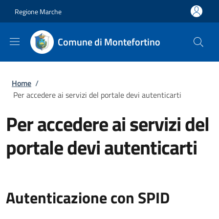
Salta al contenuto principale
Skip to footer content
Regione Marche
Comune di Montefortino
Briciole di pane
Home
/
Per accedere ai servizi del portale devi autenticarti
Per accedere ai servizi del
portale devi autenticarti
Autenticazione con SPID