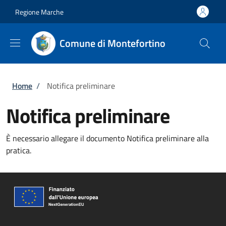
Salta al contenuto principale
Skip to footer content
Regione Marche
Comune di Montefortino
Briciole di pane
Home
/
Notifica preliminare
Notifica preliminare
È necessario allegare il documento Notifica preliminare alla
pratica.