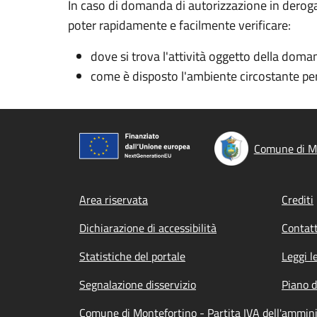
In caso di domanda di autorizzazione in deroga
poter rapidamente e facilmente verificare:
dove si trova l'attività oggetto della doma
come è disposto l'ambiente circostante per
Comune di M
Footer menu
Area riservata
Crediti
Dichiarazione di accessibilità
Contatt
Statistiche del portale
Leggi l
Segnalazione disservizio
Piano d
Comune di Montefortino - Partita IVA dell'ammi