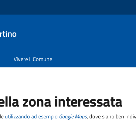
rtino
Vivere il Comune
lla zona interessata
ile
utilizzando ad esempio
Google Maps
, dove siano ben indiv