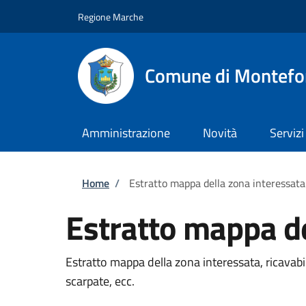
Salta al contenuto principale
Skip to footer content
Regione Marche
Comune di Montefo
Amministrazione
Novità
Servizi
Briciole di pane
Home
/
Estratto mappa della zona interessata
Estratto mappa de
Estratto mappa della zona interessata, ricavab
scarpate, ecc.