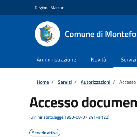
Salta al contenuto principale
Skip to footer content
Regione Marche
Comune di Montefo
Amministrazione
Novità
Servizi
Briciole di pane
Home
/
Servizi
/
Autorizzazioni
/
Accesso
Accesso documen
(
urn:nir:stato:legge:1990-08-07;241~art22
)
Servizio attivo