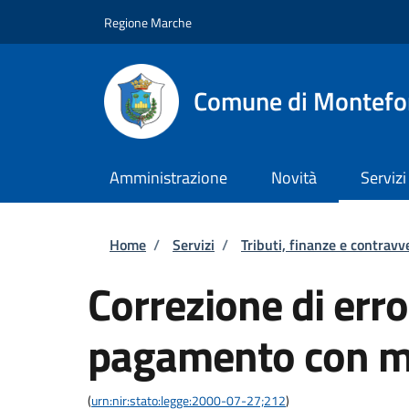
Salta al contenuto principale
Skip to footer content
Regione Marche
Comune di Montefo
Amministrazione
Novità
Servizi
Briciole di pane
Home
/
Servizi
/
Tributi, finanze e contravv
Correzione di error
pagamento con m
(
urn:nir:stato:legge:2000-07-27;212
)