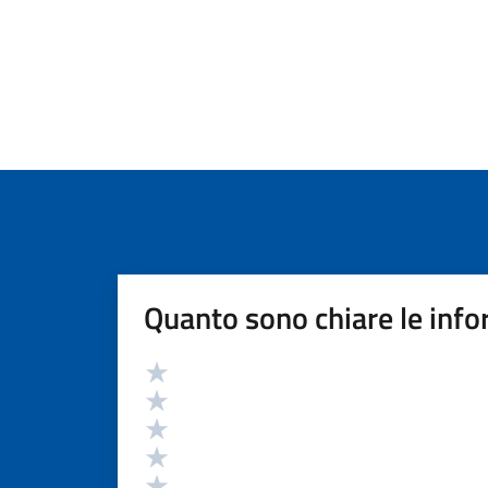
Quanto sono chiare le info
Valutazione
Valuta 5 stelle su 5
Valuta 4 stelle su 5
Valuta 3 stelle su 5
Valuta 2 stelle su 5
Valuta 1 stelle su 5