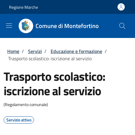
Salta al contenuto principale
Skip to footer content
Regione Marche
Comune di Montefortino
Briciole di pane
Home
/
Servizi
/
Educazione e formazione
/
Trasporto scolastico: iscrizione al servizio
Trasporto scolastico:
iscrizione al servizio
(Regolamento comunale)
Servizio attivo