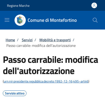
Salta al contenuto principale
Skip to footer content
Regione Marche
Comune di Montefortino
Briciole di pane
Home
/
Servizi
/
Mobilità e trasporti
/
Passo carrabile: modifica dell'autorizzazione
Passo carrabile: modifica
dell'autorizzazione
(
urn:nir:presidente.repubblica:decreto:1992-12-16;495~art46
)
Servizio attivo